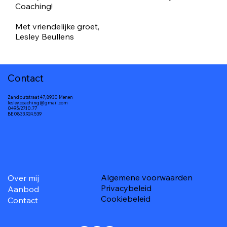
Coaching!
Met vriendelijke groet,
Lesley Beullens
Contact
Zandputstraat 47, 8930 Menen
lesley.coaching@gmail.com
0495/27.10.77
BE0833.924.539
Algemene voorwaarden
Over mij
Privacybeleid
Aanbod
Cookiebeleid
Contact