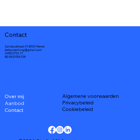
Contact
Zandputstraat 47, 8930 Menen
lesley.coaching@gmail.com
0495/27.10.77
BE0833.924.539
Algemene voorwaarden
Over mij
Privacybeleid
Aanbod
Cookiebeleid
Contact